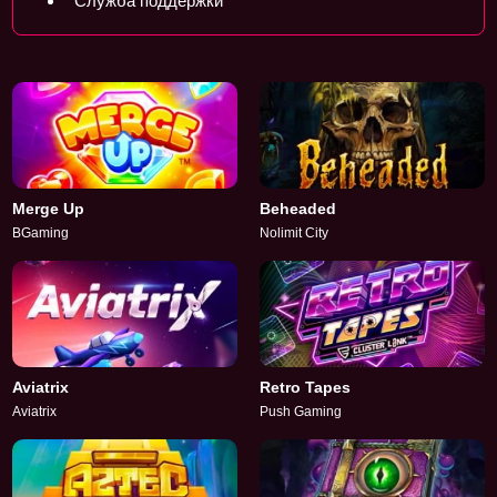
Служба поддержки
Merge Up
Beheaded
BGaming
Nolimit City
Aviatrix
Retro Tapes
Aviatrix
Push Gaming