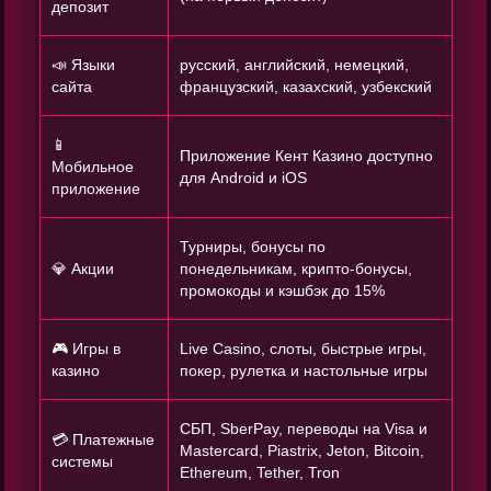
депозит
📣 Языки
русский, английский, немецкий,
сайта
французский, казахский, узбекский
📱
Приложение Кент Казино доступно
Мобильное
для Android и iOS
приложение
Турниры, бонусы по
💎 Акции
понедельникам, крипто-бонусы,
промокоды и кэшбэк до 15%
🎮 Игры в
Live Casino, слоты, быстрые игры,
казино
покер, рулетка и настольные игры
СБП, SberPay, переводы на Visa и
💳 Платежные
Mastercard, Piastrix, Jeton, Bitcoin,
системы
Ethereum, Tether, Tron