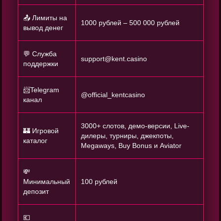
📤 Лимиты на
1000 рублей – 500 000 рублей
вывод денег
💬 Служба
support@kent.casino
поддержки
📨Telegram
@official_kentcasino
канал
3000+ слотов, демо-версии, Live-
🏰 Игровой
дилеры, турниры, джекпоты,
каталог
Megaways, Buy Bonus и Aviator
💸
Минимальный
100 рублей
депозит
💶