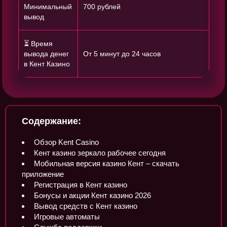
Минимальный
700 рублей
вывод
⏳ Время
вывода денег
От 5 минут до 24 часов
в Кент Казино
Содержание:
Обзор Kent Casino
Кент казино зеркало рабочее сегодня
Мобильная версия казино Кент – скачать
приложение
Регистрация в Кент казино
Бонусы и акции Кент казино 2026
Вывод средств с Кент казино
Игровые автоматы