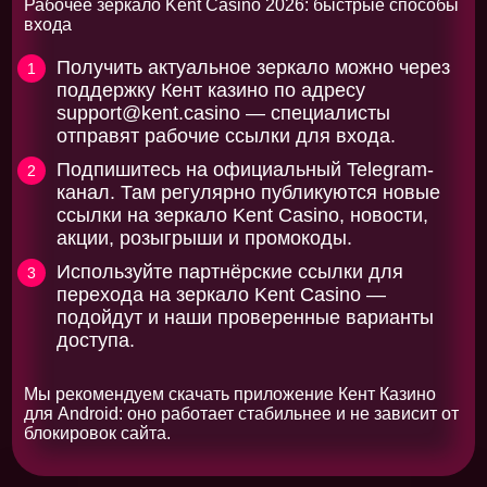
Рабочее зеркало Kent Casino 2026: быстрые способы
входа
Получить актуальное зеркало можно через
поддержку Кент казино по адресу
support@kent.casino
— специалисты
отправят рабочие ссылки для входа.
Подпишитесь на официальный Telegram-
канал. Там регулярно публикуются новые
ссылки на зеркало Kent Casino, новости,
акции, розыгрыши и промокоды.
Используйте партнёрские ссылки для
перехода на зеркало Kent Casino —
подойдут и наши проверенные варианты
доступа.
Мы рекомендуем скачать приложение Кент Казино
для Android: оно работает стабильнее и не зависит от
блокировок сайта.